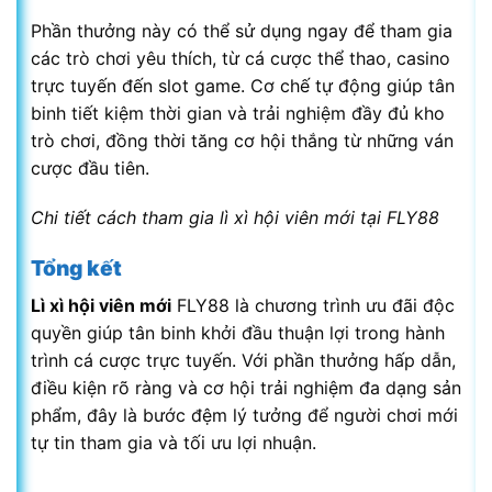
Phần thưởng này có thể sử dụng ngay để tham gia
các trò chơi yêu thích, từ cá cược thể thao, casino
trực tuyến đến slot game. Cơ chế tự động giúp tân
binh tiết kiệm thời gian và trải nghiệm đầy đủ kho
trò chơi, đồng thời tăng cơ hội thắng từ những ván
cược đầu tiên.
Chi tiết cách tham gia lì xì hội viên mới tại FLY88
Tổng kết
Lì xì hội viên mới
FLY88 là chương trình ưu đãi độc
quyền giúp tân binh khởi đầu thuận lợi trong hành
trình cá cược trực tuyến. Với phần thưởng hấp dẫn,
điều kiện rõ ràng và cơ hội trải nghiệm đa dạng sản
phẩm, đây là bước đệm lý tưởng để người chơi mới
tự tin tham gia và tối ưu lợi nhuận.