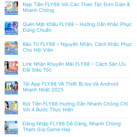
Nạp Tiền FLY88 Với Các Thao Tác Đơn Giản &
Nhanh Chóng
Quên Mật Khẩu FLY88 – Hướng Dẫn Khắc Phục
Đúng Chuẩn
Bảo Trì FLY88 – Nguyên Nhân, Cách Khắc Phục
Cho Hội Viên
Link Nhận Khuyến Mãi FLY88 – Cách Săn Ưu
Đãi Siêu Tốc
Tải App FLY88 Về Thiết Bị Ios Và Android
Nhanh Nhất 2025
Rút Tiền FLY88 Hướng Dẫn Nhanh Chóng Chỉ
Với 4 Bước Thực Hiện
Đăng Nhập FLY88 Dễ Dàng, Nhanh Chóng
Tham Gia Game Hay