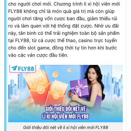
cho người chơi mới. Chương trình lì xì hội viên mới
FLY88 không chỉ là món quà giá trị mà còn giúp
người chơi tăng vốn cược ban đầu, giảm thiểu rủi
ro và làm quen với hệ thống đặt cược. Nhờ ưu đãi
này, tân binh có thể trải nghiệm toàn bộ sản phẩm
tại FLY88, từ cá cược thể thao, casino trực tuyến
cho đến slot game, đồng thời tự tin hơn khi bước
vào các ván cược đầu tiên.
Giới thiệu đôi nét về lì xì hội viên mới FLY88