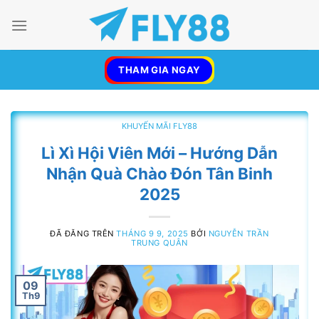
Chuyển
đến
nội
dung
THAM GIA NGAY
KHUYẾN MÃI FLY88
Lì Xì Hội Viên Mới – Hướng Dẫn
Nhận Quà Chào Đón Tân Binh
2025
ĐÃ ĐĂNG TRÊN
THÁNG 9 9, 2025
BỞI
NGUYỄN TRẦN
TRUNG QUÂN
09
Th9