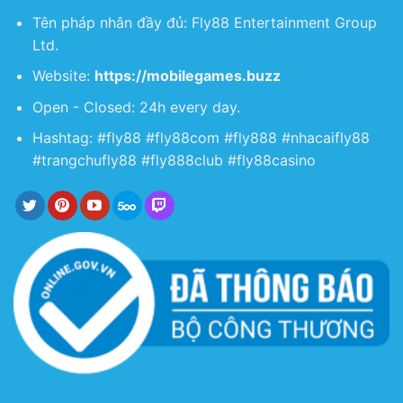
Tên pháp nhân đầy đủ: Fly88 Entertainment Group
Ltd.
Website:
https://mobilegames.buzz
Open - Closed: 24h every day.
Hashtag: #fly88 #fly88com #fly888 #nhacaifly88
#trangchufly88 #fly888club #fly88casino