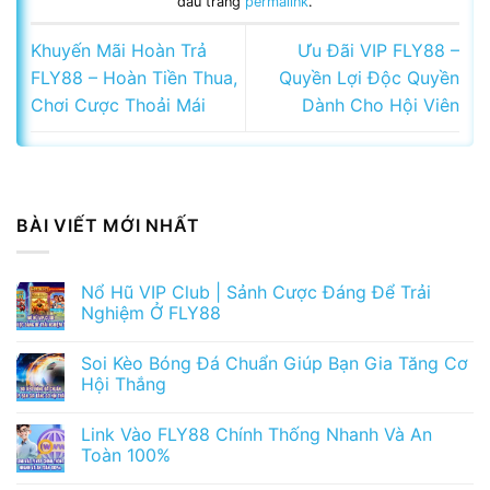
dấu trang
permalink
.
Khuyến Mãi Hoàn Trả
Ưu Đãi VIP FLY88 –
FLY88 – Hoàn Tiền Thua,
Quyền Lợi Độc Quyền
Chơi Cược Thoải Mái
Dành Cho Hội Viên
BÀI VIẾT MỚI NHẤT
Nổ Hũ VIP Club | Sảnh Cược Đáng Để Trải
Nghiệm Ở FLY88
Soi Kèo Bóng Đá Chuẩn Giúp Bạn Gia Tăng Cơ
Hội Thắng
Link Vào FLY88 Chính Thống Nhanh Và An
Toàn 100%