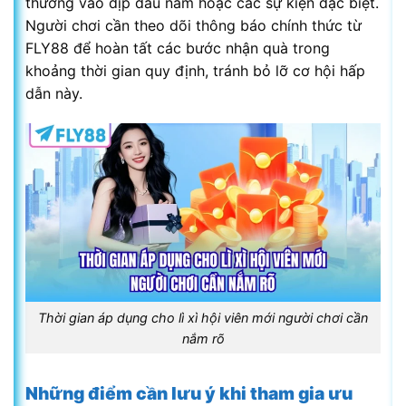
thường vào dịp đầu năm hoặc các sự kiện đặc biệt.
Người chơi cần theo dõi thông báo chính thức từ
FLY88 để hoàn tất các bước nhận quà trong
khoảng thời gian quy định, tránh bỏ lỡ cơ hội hấp
dẫn này.
Thời gian áp dụng cho lì xì hội viên mới người chơi cần
nắm rõ
Những điểm cần lưu ý khi tham gia ưu