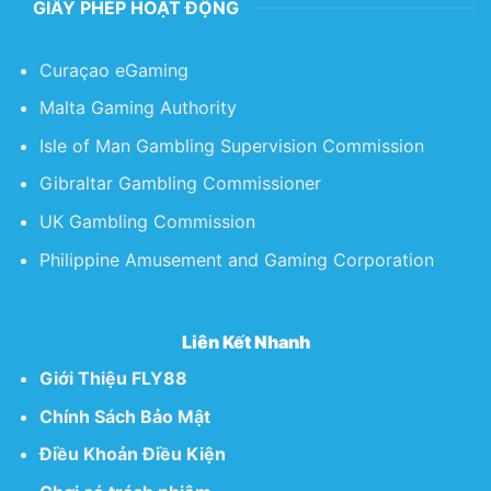
GIẤY PHÉP HOẠT ĐỘNG
Curaçao eGaming
Malta Gaming Authority
Isle of Man Gambling Supervision Commission
Gibraltar Gambling Commissioner
UK Gambling Commission
Philippine Amusement and Gaming Corporation
Liên Kết Nhanh
Giới Thiệu FLY88
Chính Sách Bảo Mật
Điều Khoản Điều Kiện