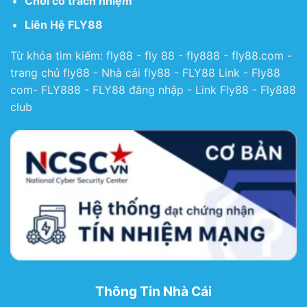
Chơi có trách nhiệm
Liên Hệ FLY88
Từ khóa tìm kiếm: fly88 - fly 88 - fly888 - fly88.com -
trang chủ fly88 - Nhà cái fly88 - FLY88 Link - Fly88
com- FLY888 - FLY88 đăng nhập - Link Fly88 - Fly888
club
Thông Tin Nhà Cái