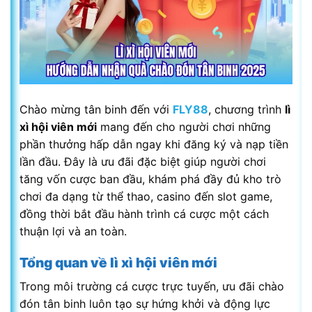
Chào mừng tân binh đến với
FLY88
, chương trình
lì
xì hội viên mới
mang đến cho người chơi những
phần thưởng hấp dẫn ngay khi đăng ký và nạp tiền
lần đầu. Đây là ưu đãi đặc biệt giúp người chơi
tăng vốn cược ban đầu, khám phá đầy đủ kho trò
chơi đa dạng từ thể thao, casino đến slot game,
đồng thời bắt đầu hành trình cá cược một cách
thuận lợi và an toàn.
Tổng quan về lì xì hội viên mới
Trong môi trường cá cược trực tuyến, ưu đãi chào
đón tân binh luôn tạo sự hứng khởi và động lực