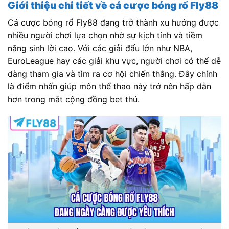
Giới thiệu chi tiết về cá cược bóng rổ Fly88
Cá cược bóng rổ Fly88 đang trở thành xu hướng được
nhiều người chơi lựa chọn nhờ sự kịch tính và tiềm
năng sinh lời cao. Với các giải đấu lớn như NBA,
EuroLeague hay các giải khu vực, người chơi có thể dễ
dàng tham gia và tìm ra cơ hội chiến thắng. Đây chính
là điểm nhấn giúp môn thể thao này trở nên hấp dẫn
hơn trong mắt cộng đồng bet thủ.