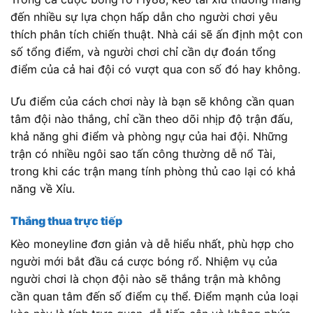
đến nhiều sự lựa chọn hấp dẫn cho người chơi yêu
thích phân tích chiến thuật. Nhà cái sẽ ấn định một con
số tổng điểm, và người chơi chỉ cần dự đoán tổng
điểm của cả hai đội có vượt qua con số đó hay không.
Ưu điểm của cách chơi này là bạn sẽ không cần quan
tâm đội nào thắng, chỉ cần theo dõi nhịp độ trận đấu,
khả năng ghi điểm và phòng ngự của hai đội. Những
trận có nhiều ngôi sao tấn công thường dễ nổ Tài,
trong khi các trận mang tính phòng thủ cao lại có khả
năng về Xỉu.
Thắng thua trực tiếp
Kèo moneyline đơn giản và dễ hiểu nhất, phù hợp cho
người mới bắt đầu cá cược bóng rổ. Nhiệm vụ của
người chơi là chọn đội nào sẽ thắng trận mà không
cần quan tâm đến số điểm cụ thể. Điểm mạnh của loại