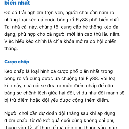
biến nhất
Để có trải nghiệm trọn vẹn, người chơi cần nắm rõ
những loại kèo cá cược bóng rổ Fly88 phổ biến nhất.
Tại nhà cái này, chúng tôi cung cấp hệ thống kèo đa
dạng, phù hợp cho cả người mới lẫn cao thủ lâu năm.
Việc hiểu kèo chính là chìa khóa mở ra cơ hội chiến
thắng.
Cược chấp
Kèo chấp là loại hình cá cược phổ biến nhất trong
bóng rổ và cũng được ưa chuộng tại Fly88. Với loại
kèo này, nhà cái sẽ đưa ra mức điểm chấp để cân
bằng sự chênh lệch giữa hai đội, ví dụ như đội mạnh sẽ
bị trừ điểm hoặc đội yếu được cộng thêm điểm.
Người chơi cần dự đoán đội thắng sau khi áp dụng
điểm chấp, từ đó kết quả cuối cùng không chỉ phụ
thuộc vào tỷ số thực tế mà còn phụ thuộc vào mức