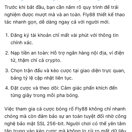
Trước khi bắt đầu, bạn cần nắm rõ quy trình để trải
nghiệm được mượt mà và an toàn. Fly88 thiết kế thao
tác nhanh gọn, dễ dàng ngay cả với người mới.
Đăng ký tài khoản chỉ mất vài phút với thông tin
chính xác.
Nạp tiền an toàn: Hỗ trợ ngân hàng nội địa, ví điện
tử, thậm chí cả crypto.
Chọn trận đấu và kèo cược tại giao diện trực quan,
bảng tỷ lệ cập nhật liên tục.
Đặt cược và theo dõi: Cảm giác phấn khích đến
từng giây trong mỗi pha bóng.
Việc tham gia cá cược bóng rổ Fly88 không chỉ nhanh
chóng mà còn đảm bảo sự an toàn tuyệt đối nhờ công
nghệ bảo mật SSL 256-bit. Người chơi có thể yên tâm
tập trung vào kèo cược mà không lo rủi ro mất dữ liệu