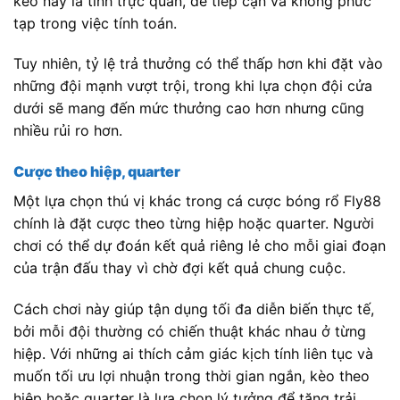
kèo này là tính trực quan, dễ tiếp cận và không phức
tạp trong việc tính toán.
Tuy nhiên, tỷ lệ trả thưởng có thể thấp hơn khi đặt vào
những đội mạnh vượt trội, trong khi lựa chọn đội cửa
dưới sẽ mang đến mức thưởng cao hơn nhưng cũng
nhiều rủi ro hơn.
Cược theo hiệp, quarter
Một lựa chọn thú vị khác trong cá cược bóng rổ Fly88
chính là đặt cược theo từng hiệp hoặc quarter. Người
chơi có thể dự đoán kết quả riêng lẻ cho mỗi giai đoạn
của trận đấu thay vì chờ đợi kết quả chung cuộc.
Cách chơi này giúp tận dụng tối đa diễn biến thực tế,
bởi mỗi đội thường có chiến thuật khác nhau ở từng
hiệp. Với những ai thích cảm giác kịch tính liên tục và
muốn tối ưu lợi nhuận trong thời gian ngắn, kèo theo
hiệp hoặc quarter là lựa chọn lý tưởng để tăng trải