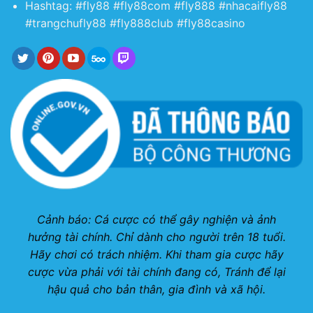
Hashtag: #fly88 #fly88com #fly888 #nhacaifly88
#trangchufly88 #fly888club #fly88casino
Cảnh báo: Cá cược có thể gây nghiện và ảnh
hưởng tài chính. Chỉ dành cho người trên 18 tuổi.
Hãy chơi có trách nhiệm. Khi tham gia cược hãy
cược vừa phải với tài chính đang có, Tránh để lại
hậu quả cho bản thân, gia đình và xã hội.