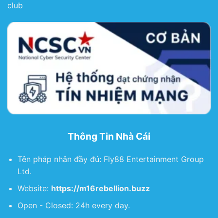
club
Thông Tin Nhà Cái
Tên pháp nhân đầy đủ: Fly88 Entertainment Group
Ltd.
Website:
https://m16rebellion.buzz
Open - Closed: 24h every day.