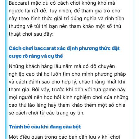
Baccarat mặc dù có cách chơi không khó mà
ngược lại rất dễ. Tuy nhiên, để tham gia trò chơi
này theo hình thức giải trí đúng nghĩa và rinh tiền
thưởng về túi thì bạn nên tham khảo một số thủ
thuật chơi sau đây:
Cách chơi baccarat xác định phương thức đặt
cược rõ ràng và cụ thể
Những khách hàng lâu năm mà có độ chuyên
nghiệp cao thì họ luôn tìm cho mình phương pháp
và cách đánh sao cho hợp lý, chắc thắng nhất khi
tham gia. Bởi vậy, trước khi đến với tựa game này
mọi người nên học hỏi kinh nghiệm chơi của những
cao thủ lão làng hay tham khảo thêm một số chia
sẽ cách chơi từ các trang uy tín.
Tránh bẻ cầu khi đang cầu bệt
Một điều quan trọng các bạn cần lưu ý khi chơi