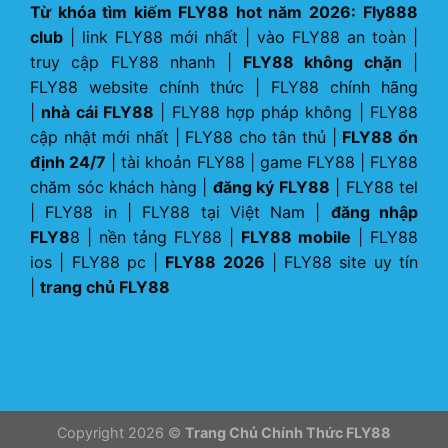
Từ khóa tìm kiếm FLY88 hot năm 2026:
Fly888
club
| link FLY88 mới nhất | vào FLY88 an toàn |
truy cập FLY88 nhanh |
FLY88 không chặn
|
FLY88 website chính thức | FLY88 chính hãng
|
nhà cái FLY88
| FLY88 hợp pháp không | FLY88
cập nhật mới nhất | FLY88 cho tân thủ |
FLY88 ổn
định 24/7
| tài khoản FLY88 | game FLY88 | FLY88
chăm sóc khách hàng |
đăng ký FLY88
| FLY88 tel
| FLY88 in | FLY88 tại Việt Nam |
đăng nhập
FLY8
8 | nền tảng FLY88 |
FLY88 mobile
| FLY88
ios | FLY88 pc |
FLY88 2026
| FLY88 site uy tín
|
trang chủ FLY88
Copyright 2026 ©
Trang Chủ Chính Thức FLY88